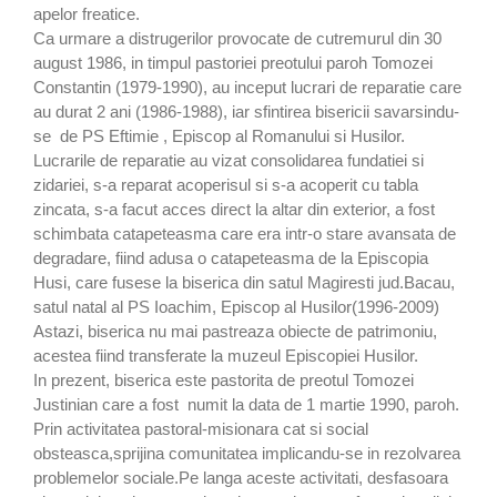
apelor freatice.
Ca urmare a distrugerilor provocate de cutremurul din 30
august 1986, in timpul pastoriei preotului paroh Tomozei
Constantin (1979-1990), au inceput lucrari de reparatie care
au durat 2 ani (1986-1988), iar sfintirea bisericii savarsindu-
se de PS Eftimie , Episcop al Romanului si Husilor.
Lucrarile de reparatie au vizat consolidarea fundatiei si
zidariei, s-a reparat acoperisul si s-a acoperit cu tabla
zincata, s-a facut acces direct la altar din exterior, a fost
schimbata catapeteasma care era intr-o stare avansata de
degradare, fiind adusa o catapeteasma de la Episcopia
Husi, care fusese la biserica din satul Magiresti jud.Bacau,
satul natal al PS Ioachim, Episcop al Husilor(1996-2009)
Astazi, biserica nu mai pastreaza obiecte de patrimoniu,
acestea fiind transferate la muzeul Episcopiei Husilor.
In prezent, biserica este pastorita de preotul Tomozei
Justinian care a fost numit la data de 1 martie 1990, paroh.
Prin activitatea pastoral-misionara cat si social
obsteasca,sprijina comunitatea implicandu-se in rezolvarea
problemelor sociale.Pe langa aceste activitati, desfasoara