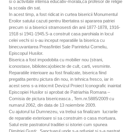
si o activitate intensa educativ-morala,ca profesor de religie
la scoala din sat.
In acest timp, a fost ridicat in curtea bisericii Monumentul
Eroilor satului cazuti pentru libertatea si apararea patriei
precum si a bisericii stramosesti din anii 1877-1878, 1916-
1918 si 1941-1945.S-a construit casa parohiala in locul
celei vechi si s-au inceput reparatiile la biserica cu
binecuvantarea Preasfintiei Sale Parintelui Corneliu,
Episcopul Husilor.
Biserica a fost impodobita cu mobilier nou (strani,
iconostase, biblioteca)obiecte de cult, carti, vesminte.
Reparatiile interioare au fost finalizate, biserica fiind
pregatita pentru pictura din nou, in tehnica fresco, iar in
acest sens s-a intocmit Devizul Proiect Iconografic inaintat
Episcopiei Husilor si aprobat de Patriarhia Romana –
Comisia de pictura bisericeasca , Tem.nr.5885/2009 cu
numarul 2062, din data de 13 noiembrie 2009.
Cu ajutorul lui Dumnezeu, va trebui sa finalizam lucrarile
de reparatie exterioare si sa construim o casa mortuara.
Satul este pastratorul traditiei si istoriei cum spunea
Dimitriei Gusti: „Sanctuarul unde s-a refugiat si s-a pastrat