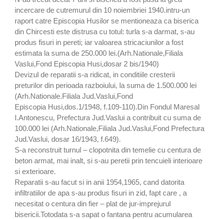
incercare de cutremurul din 10 noiembriei 1940.intru-un
raport catre Episcopia Husilor se mentioneaza ca biserica
din Chircesti este distrusa cu totul: turla s-a darmat, s-au
produs fisuri in pereti; iar valoarea stricaciunilor a fost
estimata la suma de 250.000 lei.(Arh.Nationale,Filiala
Vaslui,Fond Episcopia Husi,dosar 2 bis/1940)
Devizul de reparatii s-a ridicat, in conditiile cresterii
preturilor din perioada razboiului, la suma de 1.500.000 lei
(Arh.Nationale.Filiala Jud.Vaslui,Fond
Episcopia Husi,dos.1/1948, f.109-110).Din Fondul Maresal
I.Antonescu, Prefectura Jud.Vaslui a contribuit cu suma de
100.000 lei (Arh.Nationale,Filiala Jud.Vaslui,Fond Prefectura
Jud.Vaslui, dosar 16/1943, f.649).
S-a reconstruit turnul – clopotnita din temelie cu centura de
beton armat, mai inalt, si s-au peretii prin tencuieli interioare
si exterioare.
Reparatii s-au facut si in anii 1954,1965, cand datorita
infiltratiilor de apa s-au produs fisuri in zid, fapt care , a
necesitat o centura din fier – plat de jur-imprejurul
bisericii.Totodata s-a sapat o fantana pentru acumularea