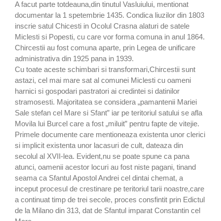
A facut parte totdeauna,din tinutul Vasluiului, mentionat
documentar la 1 spetembrie 1435. Condica liuzilor din 1803
inscrie satul Chicesti in Ocolul Crasna alaturi de satele
Miclesti si Popesti, cu care vor forma comuna in anul 1864.
Chircestii au fost comuna aparte, prin Legea de unificare
administrativa din 1925 pana in 1939.
Cu toate aceste schimbari si transformari,Chircestii sunt
astazi, cel mai mare sat al comunei Miclesti cu oameni
harnici si gospodari pastratori ai credintei si datinilor
stramosesti. Majoritatea se considera „pamantenii Mariei
Sale stefan cel Mare si Sfant” iar pe teritoriul satului se afla
Movila lui Burcel care a fost „miluit” pentru fapte de vitejie.
Primele documente care mentioneaza existenta unor clerici
si implicit existenta unor lacasuri de cult, dateaza din
secolul al XVII-lea. Evident,nu se poate spune ca pana
atunci, oamenii acestor locuri au fost niste pagani, tinand
seama ca Sfantul Apostol Andrei cel dintai chemat, a
inceput procesul de crestinare pe teritoriul tarii noastre,care
a continuat timp de trei secole, proces consfintit prin Edictul
de la Milano din 313, dat de Sfantul imparat Constantin cel