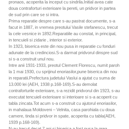
pronaos, acoperita la inceput cu sindrila.Initial avea cate
doua contraforturi exterioare la pereti, un pridvor in partea
de sud prin care se si intra.
Prima reparatie despre care s-au pastrat documente, s-a
facut in 1887, in vremea preotului Vasile stefanescu, trecut
la cele vesnice in 1892.Reparatiile au constat, in principal,
in tencuieli si zidarie , interior si exterior.
In 1923, biserica este din nou pusa in reparatie cu fonduri
adunate de la credinciosi.S-a darmat pridvorul dinspre sud
si s-a construit unul nou.
Intre anii 1931-1933, preotul Clement Florescu, numit paroh
la 1 mai 1930, cu sprijinul enoriasilor,pune biserica din nou
in reparatii.Prefectura judetului Vaslui a ajutat cu suma de
13.000 lei (AEH, 1938 p.168-169).S-au demolat
contraforturile exterioare, s-a rezidit pridvorul din 1923, s-au
executat tencuieli exterioare si interioare si s-a acoperit cu
tabla zincata.Tot acum s-a construit cu ajutorul enoriasilor,
in mahalaua Moldoveni – Velnita, casa parohiala cu doua
camere, tinda si pridvor in spate, acoperita cu tabla(AEH,
1939 p.168-169).
N-au trecut decat 7 ani si biserica a fost pusa la grea