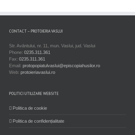
CONTACT – PROTOIERIA VASLUI
Str. Avântului, nr. 11, mun. Vaslui, jud. Vaslui
Phone:
0235.311.361
Fax:
0235.311.361
Email:
protopopiatulvaslui@episcopiahusilor.ro
Web:
protoieriavaslui.ro
POLITICI UTILIZARE WEBSITE
Politica de cookie
Politica de confidențialitate