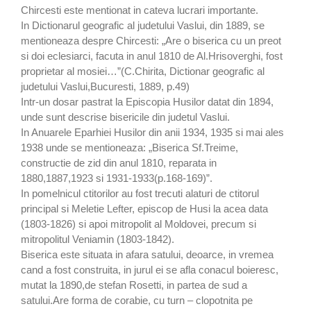
Chircesti este mentionat in cateva lucrari importante.
In Dictionarul geografic al judetului Vaslui, din 1889, se
mentioneaza despre Chircesti: „Are o biserica cu un preot
si doi eclesiarci, facuta in anul 1810 de Al.Hrisoverghi, fost
proprietar al mosiei…”(C.Chirita, Dictionar geografic al
judetului Vaslui,Bucuresti, 1889, p.49)
Intr-un dosar pastrat la Episcopia Husilor datat din 1894,
unde sunt descrise bisericile din judetul Vaslui.
In Anuarele Eparhiei Husilor din anii 1934, 1935 si mai ales
1938 unde se mentioneaza: „Biserica Sf.Treime,
constructie de zid din anul 1810, reparata in
1880,1887,1923 si 1931-1933(p.168-169)”.
In pomelnicul ctitorilor au fost trecuti alaturi de ctitorul
principal si Meletie Lefter, episcop de Husi la acea data
(1803-1826) si apoi mitropolit al Moldovei, precum si
mitropolitul Veniamin (1803-1842).
Biserica este situata in afara satului, deoarce, in vremea
cand a fost construita, in jurul ei se afla conacul boieresc,
mutat la 1890,de stefan Rosetti, in partea de sud a
satului.Are forma de corabie, cu turn – clopotnita pe