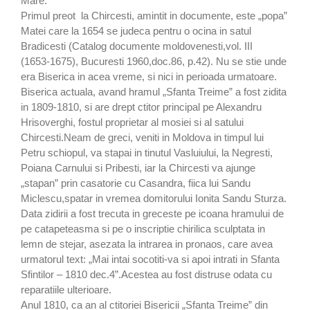
Mare.
Primul preot la Chircesti, amintit in documente, este „popa”
Matei care la 1654 se judeca pentru o ocina in satul
Bradicesti (Catalog documente moldovenesti,vol. III
(1653-1675), Bucuresti 1960,doc.86, p.42). Nu se stie unde
era Biserica in acea vreme, si nici in perioada urmatoare.
Biserica actuala, avand hramul „Sfanta Treime” a fost zidita
in 1809-1810, si are drept ctitor principal pe Alexandru
Hrisoverghi, fostul proprietar al mosiei si al satului
Chircesti.Neam de greci, veniti in Moldova in timpul lui
Petru schiopul, va stapai in tinutul Vasluiului, la Negresti,
Poiana Carnului si Pribesti, iar la Chircesti va ajunge
„stapan” prin casatorie cu Casandra, fiica lui Sandu
Miclescu,spatar in vremea domitorului Ionita Sandu Sturza.
Data zidirii a fost trecuta in greceste pe icoana hramului de
pe catapeteasma si pe o inscriptie chirilica sculptata in
lemn de stejar, asezata la intrarea in pronaos, care avea
urmatorul text: „Mai intai socotiti-va si apoi intrati in Sfanta
Sfintilor – 1810 dec.4”.Acestea au fost distruse odata cu
reparatiile ulterioare.
Anul 1810, ca an al ctitoriei Bisericii „Sfanta Treime” din