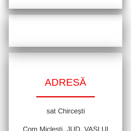
ADRESĂ
sat Chircești
Com Miclești, JUD. VASLUI