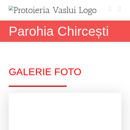
Skip
to
content
Parohia Chircești
GALERIE FOTO