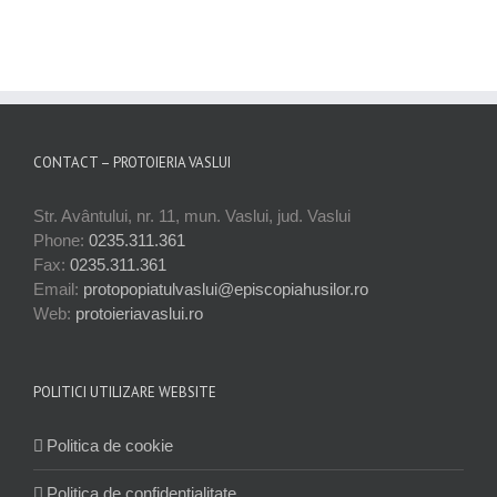
CONTACT – PROTOIERIA VASLUI
Str. Avântului, nr. 11, mun. Vaslui, jud. Vaslui
Phone:
0235.311.361
Fax:
0235.311.361
Email:
protopopiatulvaslui@episcopiahusilor.ro
Web:
protoieriavaslui.ro
POLITICI UTILIZARE WEBSITE
Politica de cookie
Politica de confidențialitate