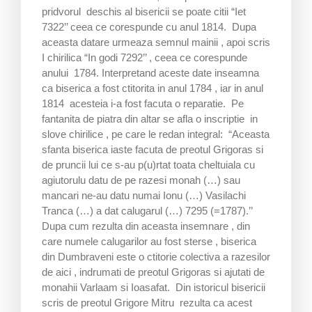
pridvorul deschis al bisericii se poate citii “Iet
7322’’ ceea ce corespunde cu anul 1814. Dupa
aceasta datare urmeaza semnul mainii , apoi scris
I chirilica “In godi 7292’’ , ceea ce corespunde
anului 1784. Interpretand aceste date inseamna
ca biserica a fost ctitorita in anul 1784 , iar in anul
1814 acesteia i-a fost facuta o reparatie. Pe
fantanita de piatra din altar se afla o inscriptie in
slove chirilice , pe care le redan integral: “Aceasta
sfanta biserica iaste facuta de preotul Grigoras si
de pruncii lui ce s-au p(u)rtat toata cheltuiala cu
agiutorulu datu de pe razesi monah (…) sau
mancari ne-au datu numai Ionu (…) Vasilachi
Tranca (…) a dat calugarul (…) 7295 (=1787).’’
Dupa cum rezulta din aceasta insemnare , din
care numele calugarilor au fost sterse , biserica
din Dumbraveni este o ctitorie colectiva a razesilor
de aici , indrumati de preotul Grigoras si ajutati de
monahii Varlaam si Ioasafat. Din istoricul bisericii
scris de preotul Grigore Mitru rezulta ca acest