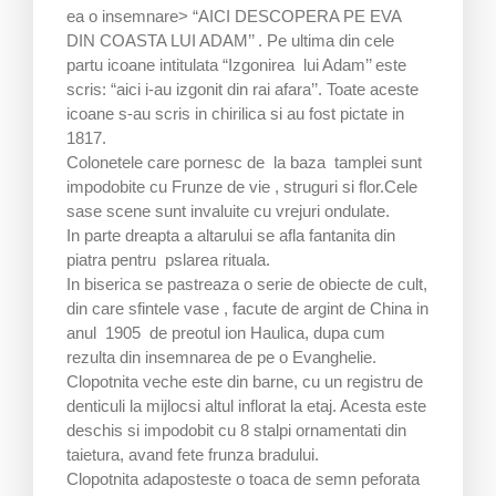
ea o insemnare> “AICI DESCOPERA PE EVA
DIN COASTA LUI ADAM’’ . Pe ultima din cele
partu icoane intitulata “Izgonirea lui Adam’’ este
scris: “aici i-au izgonit din rai afara’’. Toate aceste
icoane s-au scris in chirilica si au fost pictate in
1817.
Colonetele care pornesc de la baza tamplei sunt
impodobite cu Frunze de vie , struguri si flor.Cele
sase scene sunt invaluite cu vrejuri ondulate.
In parte dreapta a altarului se afla fantanita din
piatra pentru pslarea rituala.
In biserica se pastreaza o serie de obiecte de cult,
din care sfintele vase , facute de argint de China in
anul 1905 de preotul ion Haulica, dupa cum
rezulta din insemnarea de pe o Evanghelie.
Clopotnita veche este din barne, cu un registru de
denticuli la mijlocsi altul inflorat la etaj. Acesta este
deschis si impodobit cu 8 stalpi ornamentati din
taietura, avand fete frunza bradului.
Clopotnita adaposteste o toaca de semn peforata