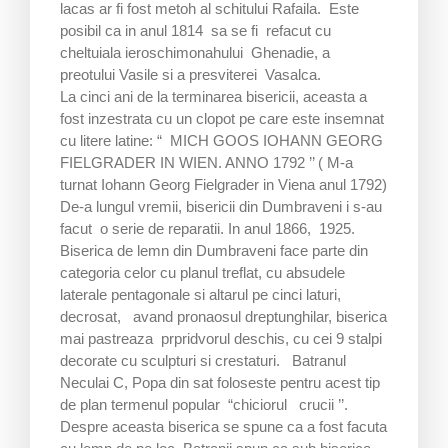
lacas ar fi fost metoh al schitului Rafaila. Este
posibil ca in anul 1814 sa se fi refacut cu
cheltuiala ieroschimonahului Ghenadie, a
preotului Vasile si a presviterei Vasalca.
La cinci ani de la terminarea bisericii, aceasta a
fost inzestrata cu un clopot pe care este insemnat
cu litere latine: “ MICH GOOS IOHANN GEORG
FIELGRADER IN WIEN. ANNO 1792 ’’ ( M-a
turnat Iohann Georg Fielgrader in Viena anul 1792)
De-a lungul vremii, bisericii din Dumbraveni i s-au
facut o serie de reparatii. In anul 1866, 1925.
Biserica de lemn din Dumbraveni face parte din
categoria celor cu planul treflat, cu absudele
laterale pentagonale si altarul pe cinci laturi,
decrosat, avand pronaosul dreptunghilar, biserica
mai pastreaza prpridvorul deschis, cu cei 9 stalpi
decorate cu sculpturi si crestaturi. Batranul
Neculai C, Popa din sat foloseste pentru acest tip
de plan termenul popular “chiciorul crucii ’’.
Despre aceasta biserica se spune ca a fost facuta