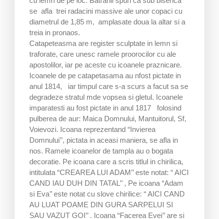
cu lemn de pe loc. Batranii spun ca sub biserica
se afla trei radacini massive ale unor copaci cu
diametrul de 1,85 m, amplasate doua la altar si a
treia in pronaos.
Catapeteasma are register sculptate in lemn si
traforate, care unesc ramele proorocilor cu ale
apostolilor, iar pe aceste cu icoanele praznicare.
Icoanele de pe catapetasama au nfost pictate in
anul 1814, iar timpul care s-a scurs a facut sa se
degradeze stratul mde vopsea si gletul. Icoanele
imparatesti au fost pictate in anul 1817 folosind
pulberea de aur: Maica Domnului, Mantuitorul, Sf,
Voievozi. Icoana reprezentand “Invierea
Domnului’’, pictata in aceasi maniera, se afla in
nos. Ramele icoanelor de tampla au o bogata
decoratie. Pe icoana care a scris titlul in chirilica,
intitulata “CREAREA LUI ADAM’’ este notat: “ AICI
CAND IAU DUH DIN TATAL’’ , Pe icoana “Adam
si Eva’’ este notat cu slove chirilice: “ AICI CAND
AU LUAT POAME DIN GURA SARPELUI SI
SAU VAZUT GOI’’ . Icoana “Facerea Evei’’ are si