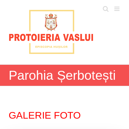
Skip
to
content
Parohia Șerbotești
GALERIE FOTO