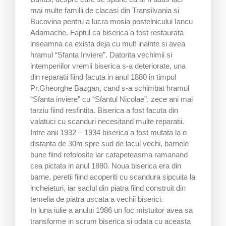
mai multe familii de clacasi din Transilvania si
Bucovina pentru a lucra mosia postelnicului Iancu
Adamache. Faptul ca biserica a fost restaurata
inseamna ca exista deja cu mult inainte si avea
hramul “Sfanta Inviere”. Datorita vechimii si
intemperiilor vremii biserica s-a deteriorate, una
din reparatii fiind facuta in anul 1880 in timpul
Pr.Gheorghe Bazgan, cand s-a schimbat hramul
“Sfanta inviere” cu “Sfantul Nicolae”, zece ani mai
tarziu fiind resfintita. Biserica a fost facuta din
valatuci cu scanduri necesitand multe reparatii.
Intre anii 1932 – 1934 biserica a fost mutata la o
distanta de 30m spre sud de lacul vechi, barnele
bune fiind refolosite iar catapeteasma ramanand
cea pictata in anul 1880. Noua biserica era din
barne, peretii fiind acoperiti cu scandura sipcuita la
incheieturi, iar saclul din piatra fiind construit din
temelia de piatra uscata a vechii biserici.
In luna iulie a anului 1986 un foc mistuitor avea sa
transforme in scrum biserica si odata cu aceasta