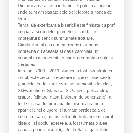
Din pronaos se urca in turnul clopotnita al bisericii
unde sunt amplasate cele trei clopote si toaca de
lemn.
Tencuiala exterioara a bisericii este finisata cu praf
de piatra si modele geometrice, iar de jur –
imprejurul bisericii sunt turnate trotuare.
Cimitirul se afla in curtea bisericii formand
impreuna cu aceasta si casa parohiala un
ansamblu desavarsit ca parte integranta a satului
Serbotesti.
Intre anii 2000 – 2010 biserica a fost inzestrata cu
noi obiecte de cult necesare slujbelor bisericesti
(candele, cadelnita, vesminte preotesti, sfesnice,
Sf.Evanghelie, Sf. Vase, Sf. Chivot, policandre,
prapuri, felinare, nasalii, sistem de sonorizare), a
fost scoasa dusumeaua din biserica datorita
aparitiei unei ciuperci si turnata pardoseala de
beton cu sapa, au fost refacute trotuarele din jurul
bisericii si soclul acesteia, a fost turnata o alee
pana la poarta bisericii, a fost refacut gardul din