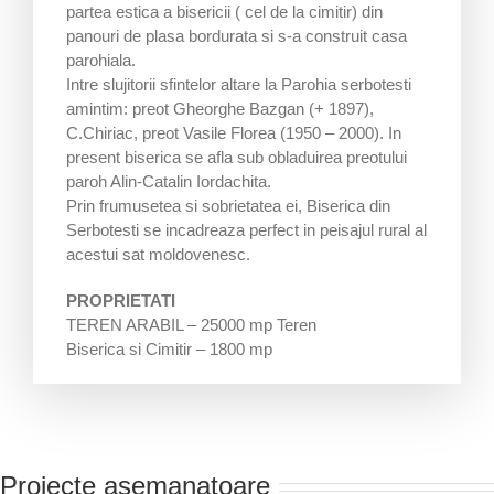
partea estica a bisericii ( cel de la cimitir) din
panouri de plasa bordurata si s-a construit casa
parohiala.
Intre slujitorii sfintelor altare la Parohia serbotesti
amintim: preot Gheorghe Bazgan (+ 1897),
C.Chiriac, preot Vasile Florea (1950 – 2000). In
present biserica se afla sub obladuirea preotului
paroh Alin-Catalin Iordachita.
Prin frumusetea si sobrietatea ei, Biserica din
Serbotesti se incadreaza perfect in peisajul rural al
acestui sat moldovenesc.
PROPRIETATI
TEREN ARABIL – 25000 mp Teren
Biserica si Cimitir – 1800 mp
Proiecte asemanatoare