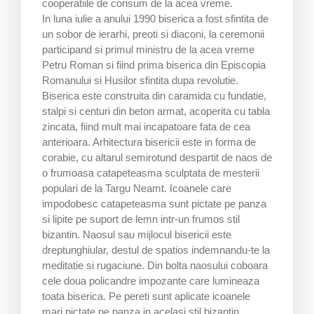
cooperatiile de consum de la acea vreme.
In luna iulie a anului 1990 biserica a fost sfintita de
un sobor de ierarhi, preoti si diaconi, la ceremonii
participand si primul ministru de la acea vreme
Petru Roman si fiind prima biserica din Episcopia
Romanului si Husilor sfintita dupa revolutie.
Biserica este construita din caramida cu fundatie,
stalpi si centuri din beton armat, acoperita cu tabla
zincata, fiind mult mai incapatoare fata de cea
anterioara. Arhitectura bisericii este in forma de
corabie, cu altarul semirotund despartit de naos de
o frumoasa catapeteasma sculptata de mesterii
populari de la Targu Neamt. Icoanele care
impodobesc catapeteasma sunt pictate pe panza
si lipite pe suport de lemn intr-un frumos stil
bizantin. Naosul sau mijlocul bisericii este
dreptunghiular, destul de spatios indemnandu-te la
meditatie si rugaciune. Din bolta naosului coboara
cele doua policandre impozante care lumineaza
toata biserica. Pe pereti sunt aplicate icoanele
mari pictate pe panza in acelasi stil bizantin.