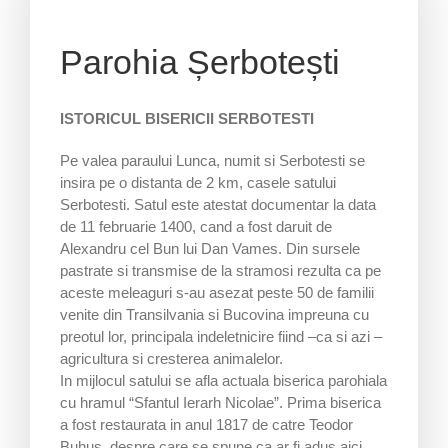
Parohia Șerbotești
ISTORICUL BISERICII SERBOTESTI
Pe valea paraului Lunca, numit si Serbotesti se
insira pe o distanta de 2 km, casele satului
Serbotesti. Satul este atestat documentar la data
de 11 februarie 1400, cand a fost daruit de
Alexandru cel Bun lui Dan Vames. Din sursele
pastrate si transmise de la stramosi rezulta ca pe
aceste meleaguri s-au asezat peste 50 de familii
venite din Transilvania si Bucovina impreuna cu
preotul lor, principala indeletnicire fiind –ca si azi –
agricultura si cresterea animalelor.
In mijlocul satului se afla actuala biserica parohiala
cu hramul “Sfantul Ierarh Nicolae”. Prima biserica
a fost restaurata in anul 1817 de catre Teodor
Buhus, despre care se spune ca ar fi adus aici