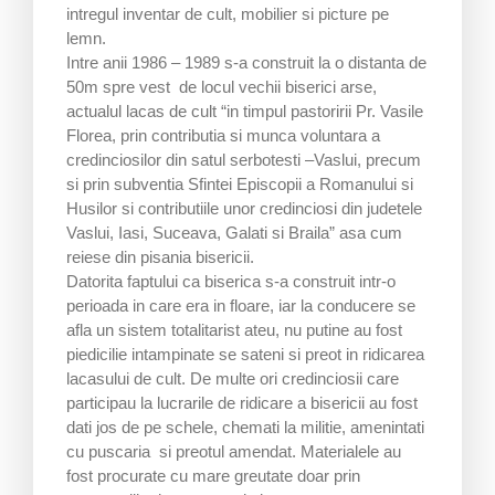
intregul inventar de cult, mobilier si picture pe
lemn.
Intre anii 1986 – 1989 s-a construit la o distanta de
50m spre vest de locul vechii biserici arse,
actualul lacas de cult “in timpul pastoririi Pr. Vasile
Florea, prin contributia si munca voluntara a
credinciosilor din satul serbotesti –Vaslui, precum
si prin subventia Sfintei Episcopii a Romanului si
Husilor si contributiile unor credinciosi din judetele
Vaslui, Iasi, Suceava, Galati si Braila” asa cum
reiese din pisania bisericii.
Datorita faptului ca biserica s-a construit intr-o
perioada in care era in floare, iar la conducere se
afla un sistem totalitarist ateu, nu putine au fost
piedicilie intampinate se sateni si preot in ridicarea
lacasului de cult. De multe ori credinciosii care
participau la lucrarile de ridicare a bisericii au fost
dati jos de pe schele, chemati la militie, amenintati
cu puscaria si preotul amendat. Materialele au
fost procurate cu mare greutate doar prin