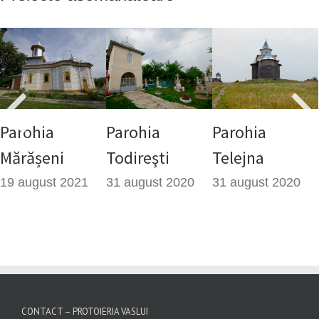
rohia
Parohia
Parohia
Pa
rășeni
Todireşti
Telejna
Tel
Bu
august 2021
31 august 2020
31 august 2020
31 
CONTACT – PROTOIERIA VASLUI