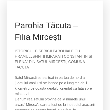
Parohia Tăcuta –
Filia Mircești
ISTORICUL BISERICII PAROHIALE CU
HRAMUL „SFINTII IMPARATI CONSTANTIN SI
ELENA” DIN SATUL MIRCESTI, COMUNA
TACUTA
Satul Mircesti este situat in partea de nord a
judetului Vaslui si se intinde pe o lungime de 1
kilometru pe coasta dealului orientat cu fata spre
miaza-zi .
Denumirea satului provine de la numele unui
arcas” Mircea”, care a fost de la inceputul asezarii
omenesti pe aceste locuri, cu o familie