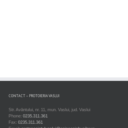
CONTACT – PROTOIERIA VASLUI
Str. Avântului, nr. 11, mun. Vaslui, jud. Vaslui
Phone:
0235.311.361
Fax:
0235.311.361