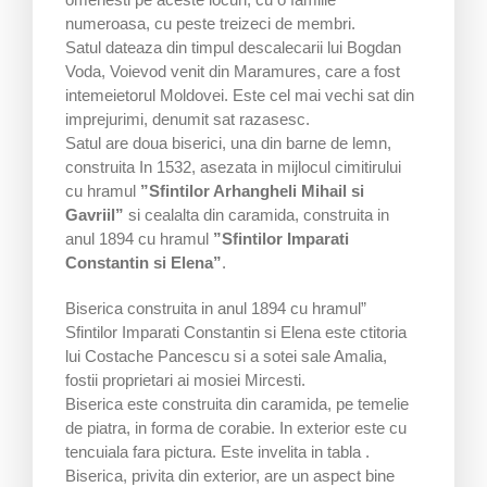
numeroasa, cu peste treizeci de membri.
Satul dateaza din timpul descalecarii lui Bogdan
Voda, Voievod venit din Maramures, care a fost
intemeietorul Moldovei. Este cel mai vechi sat din
imprejurimi, denumit sat razasesc.
Satul are doua biserici, una din barne de lemn,
construita In 1532, asezata in mijlocul cimitirului
cu hramul
”Sfintilor Arhangheli Mihail si
Gavriil”
si cealalta din caramida, construita in
anul 1894 cu hramul
”Sfintilor Imparati
Constantin si Elena”
.
Biserica construita in anul 1894 cu hramul”
Sfintilor Imparati Constantin si Elena este ctitoria
lui Costache Pancescu si a sotei sale Amalia,
fostii proprietari ai mosiei Mircesti.
Biserica este construita din caramida, pe temelie
de piatra, in forma de corabie. In exterior este cu
tencuiala fara pictura. Este invelita in tabla .
Biserica, privita din exterior, are un aspect bine