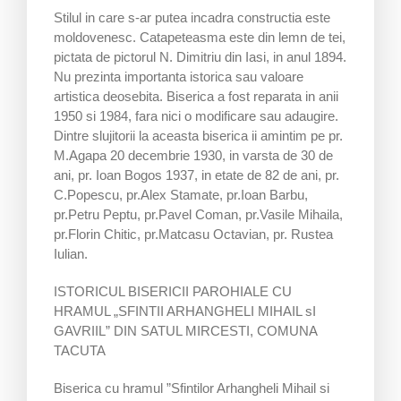
Stilul in care s-ar putea incadra constructia este
moldovenesc. Catapeteasma este din lemn de tei,
pictata de pictorul N. Dimitriu din Iasi, in anul 1894.
Nu prezinta importanta istorica sau valoare
artistica deosebita. Biserica a fost reparata in anii
1950 si 1984, fara nici o modificare sau adaugire.
Dintre slujitorii la aceasta biserica ii amintim pe pr.
M.Agapa 20 decembrie 1930, in varsta de 30 de
ani, pr. Ioan Bogos 1937, in etate de 82 de ani, pr.
C.Popescu, pr.Alex Stamate, pr.Ioan Barbu,
pr.Petru Peptu, pr.Pavel Coman, pr.Vasile Mihaila,
pr.Florin Chitic, pr.Matcasu Octavian, pr. Rustea
Iulian.
ISTORICUL BISERICII PAROHIALE CU
HRAMUL „SFINTII ARHANGHELI MIHAIL sI
GAVRIIL” DIN SATUL MIRCESTI, COMUNA
TACUTA
Biserica cu hramul ”Sfintilor Arhangheli Mihail si