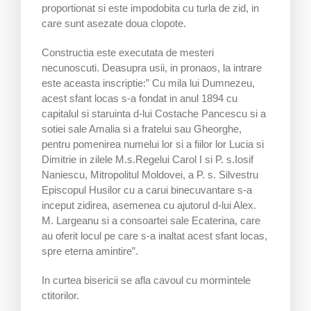
proportionat si este impodobita cu turla de zid, in
care sunt asezate doua clopote.
Constructia este executata de mesteri
necunoscuti. Deasupra usii, in pronaos, la intrare
este aceasta inscriptie:” Cu mila lui Dumnezeu,
acest sfant locas s-a fondat in anul 1894 cu
capitalul si staruinta d-lui Costache Pancescu si a
sotiei sale Amalia si a fratelui sau Gheorghe,
pentru pomenirea numelui lor si a fiilor lor Lucia si
Dimitrie in zilele M.s.Regelui Carol I si P. s.Iosif
Naniescu, Mitropolitul Moldovei, a P. s. Silvestru
Episcopul Husilor cu a carui binecuvantare s-a
inceput zidirea, asemenea cu ajutorul d-lui Alex.
M. Largeanu si a consoartei sale Ecaterina, care
au oferit locul pe care s-a inaltat acest sfant locas,
spre eterna amintire”.
In curtea bisericii se afla cavoul cu mormintele
ctitorilor.