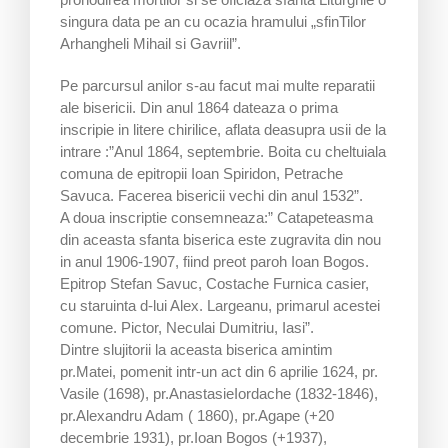
singura data pe an cu ocazia hramului „sfinTilor
Arhangheli Mihail si Gavriil”.
Pe parcursul anilor s-au facut mai multe reparatii
ale bisericii. Din anul 1864 dateaza o prima
inscripie in litere chirilice, aflata deasupra usii de la
intrare :”Anul 1864, septembrie. Boita cu cheltuiala
comuna de epitropii Ioan Spiridon, Petrache
Savuca. Facerea bisericii vechi din anul 1532”.
A doua inscriptie consemneaza:” Catapeteasma
din aceasta sfanta biserica este zugravita din nou
in anul 1906-1907, fiind preot paroh Ioan Bogos.
Epitrop Stefan Savuc, Costache Furnica casier,
cu staruinta d-lui Alex. Largeanu, primarul acestei
comune. Pictor, Neculai Dumitriu, Iasi”.
Dintre slujitorii la aceasta biserica amintim
pr.Matei, pomenit intr-un act din 6 aprilie 1624, pr.
Vasile (1698), pr.AnastasieIordache (1832-1846),
pr.Alexandru Adam ( 1860), pr.Agape (+20
decembrie 1931), pr.Ioan Bogos (+1937),