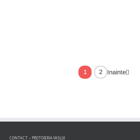
Parohia
Parohia Văleni
Vovriești – Filia
II
Balușești
Parohia
Vovriești – Filia
Parohia Văleni
Balușești
II
1
2
Inainte
CONTACT – PROTOIERIA VASLUI