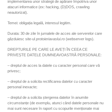
implementarea unor strategii de apărare împotriva unor
atacuri informatice (ex: hacking, (D)DOS, crawling
neautorizat).
Temei: obligația legală, interesul legitim.
Durata: 30 de zile în jurnalele de acces ale serverelor care
găzduiesc site-ul
protoieriavaslui.ro
(webserver logs).
DREPTURILE PE CARE LE AVEȚI ÎN CEEA CE
PRIVEȘTE DATELE DUMNEAVOASTRĂ PERSONALE:
– dreptul de acces la datele cu caracter personal care vă
privesc;
– dreptul de a solicita rectificarea datelor cu caracter
personal inexacte;
– dreptul de a solicita ștergerea datelor în anumite
circumstanțe (de exemplu, atunci când datele personale nu
mai sunt necesare în raport cu scopurile menționate mai