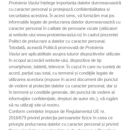
Protoieria Vaslui
înțelege importanța datelor dumneavoastră
cu caracter personal și protejează confidențialitatea și
securitatea acestora. În acest sens, vă furnizăm mai jos
informațiile legate de prelucrarea datelor dumneavoastră cu
caracter personal în calitate de persoane vizate (utilizatori
ai website-ului www.protoieriavaslui.ro) în cadrul prezentei
Politici de prelucrare a datelor cu caracter personal.
Totodată, această Politică promovată de
Protoieria
Vaslui
are aplicabilitate asupra tuturor dispozitivelor utilizate
în scopul accesării website-ului, dispozitive de tip
smartphone, tabletă, televizor. În cazul în care nu sunteți de
acord, parțial sau total, cu termenii și condiţiile legate de
utilizarea acestora (expuse în acest document din punctul
de vedere al protecției datelor cu caracter personal, dar și
în termenii și condițiile generale, din punctul de vedere al
informaţiilor confidențiale, drepturi de autor etc.), vă rugăm
să nu utilizaţi site-ul nostru.
Conform cerințelor impuse de Regulamentul UE nr.
2016/679 privind protecţia persoanelor fizice în ceea ce
priveşte prelucrarea datelor cu caracter personal și privind