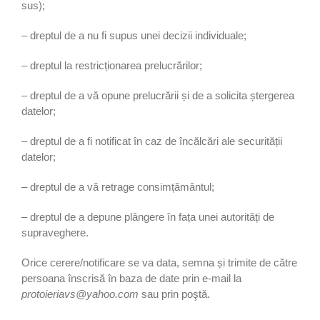
sus);
– dreptul de a nu fi supus unei decizii individuale;
– dreptul la restricționarea prelucrărilor;
– dreptul de a vă opune prelucrării și de a solicita ștergerea
datelor;
– dreptul de a fi notificat în caz de încălcări ale securității
datelor;
– dreptul de a vă retrage consimțământul;
– dreptul de a depune plângere în fața unei autorități de
supraveghere.
Orice cerere/notificare se va data, semna și trimite de către
persoana înscrisă în baza de date prin e-mail la
protoieriavs@yahoo.com
sau prin poştă.