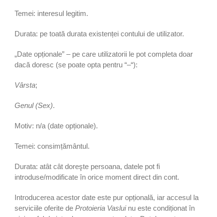
Temei: interesul legitim.
Durata: pe toată durata existenței contului de utilizator.
„Date opționale” – pe care utilizatorii le pot completa doar
dacă doresc (se poate opta pentru “–“):
Vârsta
;
Genul (Sex)
.
Motiv: n/a (date opționale).
Temei: consimțământul.
Durata: atât cât doreşte persoana, datele pot fi
introduse/modificate în orice moment direct din cont.
Introducerea acestor date este pur opțională, iar accesul la
serviciile oferite de
Protoieria Vaslui
nu este condiționat în