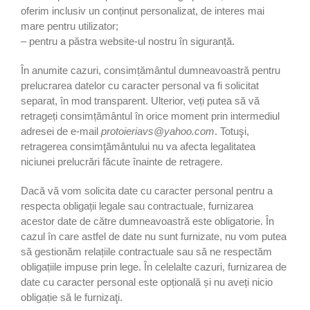
oferim inclusiv un conținut personalizat, de interes mai
mare pentru utilizator;
– pentru a păstra website-ul nostru în siguranță.
În anumite cazuri, consimțământul dumneavoastră pentru
prelucrarea datelor cu caracter personal va fi solicitat
separat, în mod transparent. Ulterior, veți putea să vă
retrageți consimțământul în orice moment prin intermediul
adresei de e-mail
protoieriavs@yahoo.com
. Totuşi,
retragerea consimţământului nu va afecta legalitatea
niciunei prelucrări făcute înainte de retragere.
Dacă vă vom solicita date cu caracter personal pentru a
respecta obligații legale sau contractuale, furnizarea
acestor date de către dumneavoastră este obligatorie. În
cazul în care astfel de date nu sunt furnizate, nu vom putea
să gestionăm relațiile contractuale sau să ne respectăm
obligațiile impuse prin lege. În celelalte cazuri, furnizarea de
date cu caracter personal este opțională și nu aveți nicio
obligație să le furnizaţi.