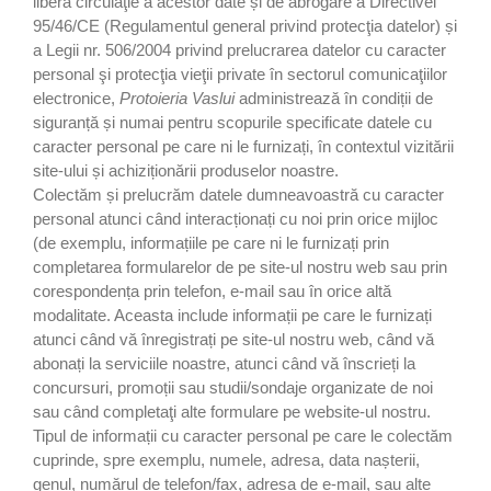
libera circulaţie a acestor date și de abrogare a Directivei
95/46/CE (Regulamentul general privind protecţia datelor) și
a Legii nr. 506/2004 privind prelucrarea datelor cu caracter
personal şi protecţia vieţii private în sectorul comunicaţiilor
electronice,
Protoieria Vaslui
administrează în condiții de
siguranță și numai pentru scopurile specificate datele cu
caracter personal pe care ni le furnizați, în contextul vizitării
site-ului și achiziționării produselor noastre.
Colectăm și prelucrăm datele dumneavoastră cu caracter
personal atunci când interacționați cu noi prin orice mijloc
(de exemplu, informațiile pe care ni le furnizați prin
completarea formularelor de pe site-ul nostru web sau prin
corespondența prin telefon, e-mail sau în orice altă
modalitate. Aceasta include informații pe care le furnizați
atunci când vă înregistrați pe site-ul nostru web, când vă
abonați la serviciile noastre, atunci când vă înscrieți la
concursuri, promoții sau studii/sondaje organizate de noi
sau când completaţi alte formulare pe website-ul nostru.
Tipul de informații cu caracter personal pe care le colectăm
cuprinde, spre exemplu, numele, adresa, data nașterii,
genul, numărul de telefon/fax, adresa de e-mail, sau alte