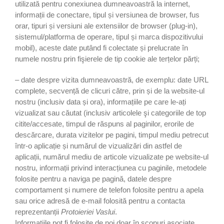
utilizată pentru conexiunea dumneavoastră la internet,
informații de conectare, tipul și versiunea de browser, fus
orar, tipuri și versiuni ale extensiilor de browser (plug-in),
sistemul/platforma de operare, tipul și marca dispozitivului
mobil), aceste date putând fi colectate și prelucrate în
numele nostru prin fişierele de tip cookie ale terțelor părți;
– date despre vizita dumneavoastră, de exemplu: date URL
complete, secvență de clicuri către, prin și de la website-ul
nostru (inclusiv data și ora), informațiile pe care le-ați
vizualizat sau căutat (inclusiv articolele şi categoriile de top
citite/accesate, timpul de răspuns al paginilor, erorile de
descărcare, durata vizitelor pe pagini, timpul mediu petrecut
într-o aplicație și numărul de vizualizări din astfel de
aplicații, numărul mediu de articole vizualizate pe website-ul
nostru, informații privind interacțiunea cu paginile, metodele
folosite pentru a naviga pe pagină, datele despre
comportament și numere de telefon folosite pentru a apela
sau orice adresă de e-mail folosită pentru a contacta
reprezentanții
Protoieriei Vaslui
.
Informațiile pot fi folosite de noi doar în scopuri asociate