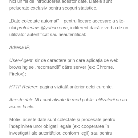
nici un fel de introducerea acestor date. Datele sunt
prelucrate exclusiv pentru scopuri statistice.
„Date colectate automat” – pentru fiecare accesare a site-
ului
protoieriavs@yahoo.com
, indiferent dacă e vorba de un
utilizator autentificat sau neautentificat:
Adresa IP
;
User-Agent
: șir de caractere prin care aplicația de web
browsing se „recomandă” către server (ex: Chrome,
Firefox);
HTTP Referer
: pagina vizitată anterior celei curente.
Aceste date NU sunt afișate în mod public, utilizatorii nu au
acces la ele
.
Motiv: aceste date sunt colectate și procesate pentru
îndeplinirea unor obligații legale (ex: cooperarea în
investigații ale autorităților, conform legii) sau pentru