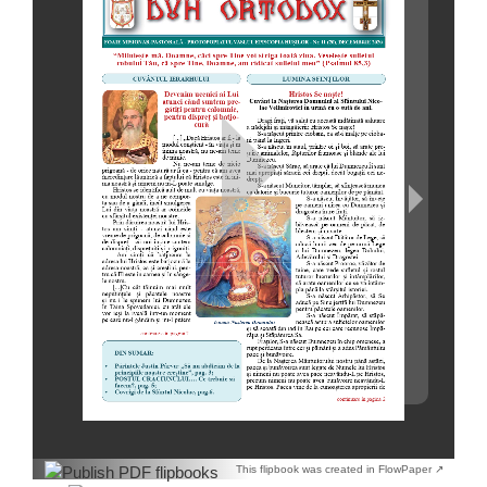
This flipbook was created in FlowPaper ↗