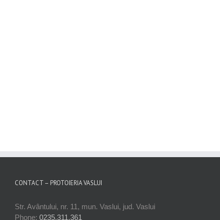
CONTACT – PROTOIERIA VASLUI
Str. Avântului, nr. 11, mun. Vaslui, jud. Vaslui
Phone:
0235.311.361