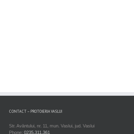
CONTACT – PROTOIERIA VASLUI
Str. Avântului, nr. 11, mun. Vaslui, jud. Vaslui
Phone:
0235.311.361