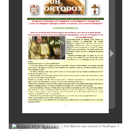
This flipbook was created in FlowPaper ↗