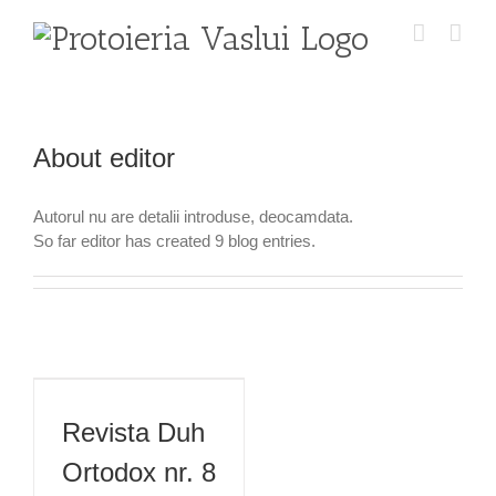
Skip
to
content
About
editor
Autorul nu are detalii introduse, deocamdata.
So far editor has created 9 blog entries.
Revista Duh
Ortodox nr. 8
(50) dec. 2023
Revista Duh
Ortodox nr. 8