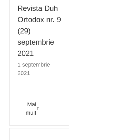
septembrie
Revista Duh
2021
Ortodox nr. 9
(29)
septembrie
2021
1 septembrie
2021
Mai
Revista Duh
mult
Ortodox nr. 8
(28) august