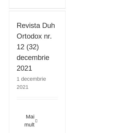
Ortodox nr. 12
(32)
decembrie
Revista Duh
2021
Ortodox nr.
12 (32)
decembrie
2021
1 decembrie
2021
Mai
Revista Duh
mult
Ortodox nr. 10