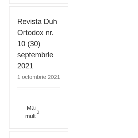
(30)
septembrie
Revista Duh
2021
Ortodox nr.
10 (30)
septembrie
2021
1 octombrie 2021
Mai
Revista Duh
mult
Ortodox nr. 9
(29)