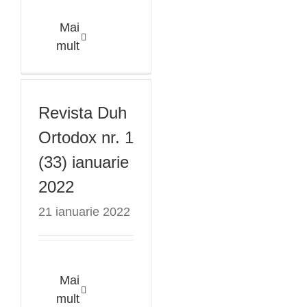
Mai
Revista Duh
mult
Ortodox nr. 1
(33) ianuarie
Revista Duh
2022
Ortodox nr. 1
(33) ianuarie
2022
21 ianuarie 2022
Mai
Revista Duh
mult