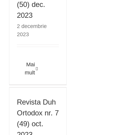
(50) dec.
2023
2 decembrie
2023
Mai
mult
Revista Duh
Ortodox nr. 7
(49) oct. 2023
Revista Duh
Ortodox nr. 7
(49) oct.
2023