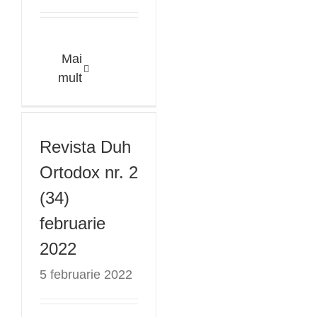
Mai
Revista Duh
mult
Ortodox nr. 2
(34) februarie
Revista Duh
2022
Ortodox nr. 2
(34)
februarie
2022
5 februarie 2022