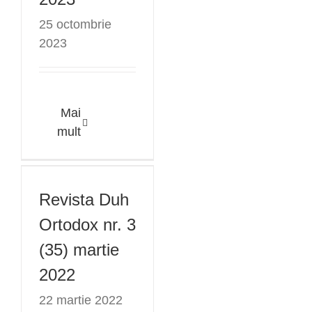
25 octombrie
2023
Mai
Revista Duh
mult
Ortodox nr. 3
(35) martie
Revista Duh
2022
Ortodox nr. 3
(35) martie
2022
22 martie 2022