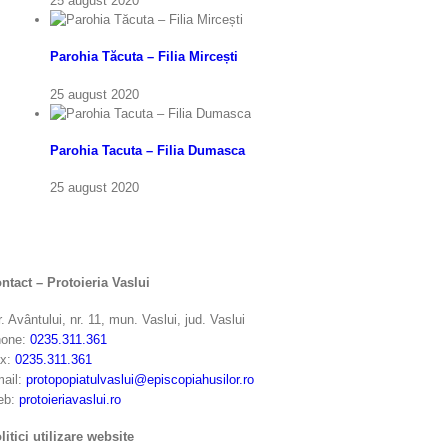
25 august 2020
Parohia Tăcuta – Filia Mircești
25 august 2020
Parohia Tacuta – Filia Dumasca
25 august 2020
ntact – Protoieria Vaslui
r. Avântului, nr. 11, mun. Vaslui, jud. Vaslui
one:
0235.311.361
x:
0235.311.361
ail:
protopopiatulvaslui@episcopiahusilor.ro
eb:
protoieriavaslui.ro
litici utilizare website