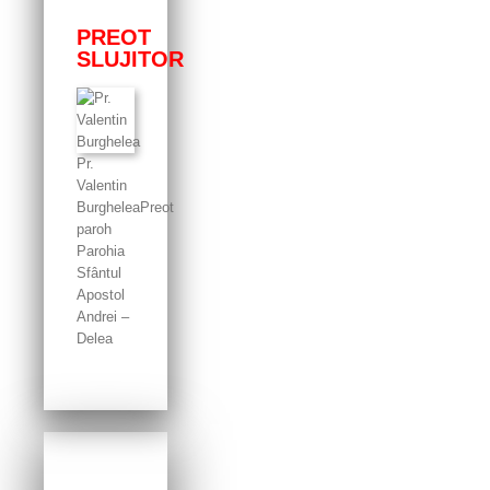
PREOT
SLUJITOR
Pr.
Valentin
Burghelea
Preot
paroh
Parohia
Sfântul
Apostol
Andrei –
Delea