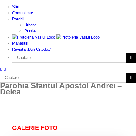
Skip
Știri
to
Comunicate
content
Parohii
Urbane
Rurale
Mănăstiri
Revista „Duh Ortodox”
Cautare...
Cautare...
Parohia Sfântul Apostol Andrei –
Delea
GALERIE FOTO