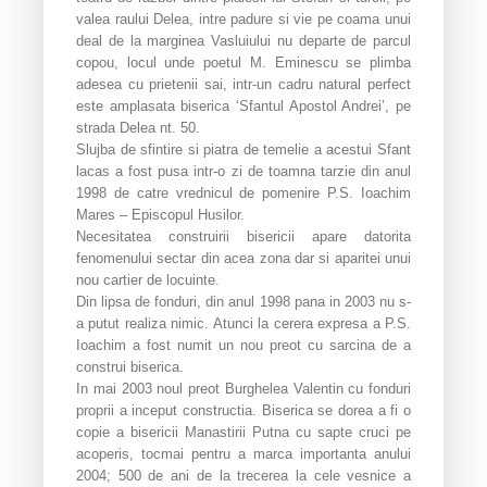
valea raului Delea, intre padure si vie pe coama unui
deal de la marginea Vasluiului nu departe de parcul
copou, locul unde poetul M. Eminescu se plimba
adesea cu prietenii sai, intr-un cadru natural perfect
este amplasata biserica ‘Sfantul Apostol Andrei’, pe
strada Delea nt. 50.
Slujba de sfintire si piatra de temelie a acestui Sfant
lacas a fost pusa intr-o zi de toamna tarzie din anul
1998 de catre vrednicul de pomenire P.S. Ioachim
Mares – Episcopul Husilor.
Necesitatea construirii bisericii apare datorita
fenomenului sectar din acea zona dar si aparitei unui
nou cartier de locuinte.
Din lipsa de fonduri, din anul 1998 pana in 2003 nu s-
a putut realiza nimic. Atunci la cerera expresa a P.S.
Ioachim a fost numit un nou preot cu sarcina de a
construi biserica.
In mai 2003 noul preot Burghelea Valentin cu fonduri
proprii a inceput constructia. Biserica se dorea a fi o
copie a bisericii Manastirii Putna cu sapte cruci pe
acoperis, tocmai pentru a marca importanta anului
2004; 500 de ani de la trecerea la cele vesnice a