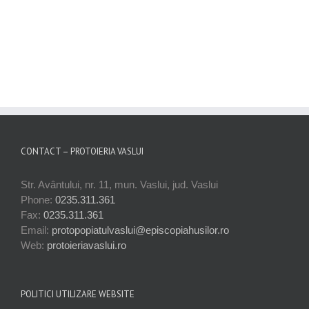
CONTACT – PROTOIERIA VASLUI
Str. Avântului, nr. 11, mun. Vaslui, jud. Vaslui
Phone:
0235.311.361
Fax:
0235.311.361
Email:
protopopiatulvaslui@episcopiahusilor.ro
Web:
protoieriavaslui.ro
POLITICI UTILIZARE WEBSITE