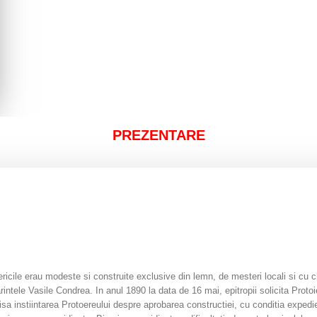
PREZENTARE
ricile erau modeste si construite exclusive din lemn, de mesteri locali si cu ch
rintele Vasile Condrea. In anul 1890 la data de 16 mai, epitropii solicita Proto
isa instiintarea Protoereului despre aprobarea constructiei, cu conditia expedier