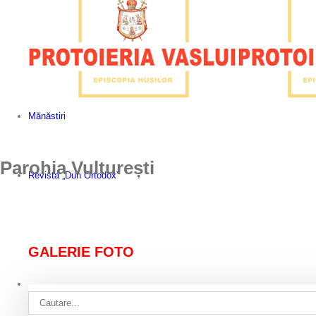
Mănăstiri
Parohia Vulturești
Revista „Duh Ortodox”
GALERIE FOTO
Cautare...