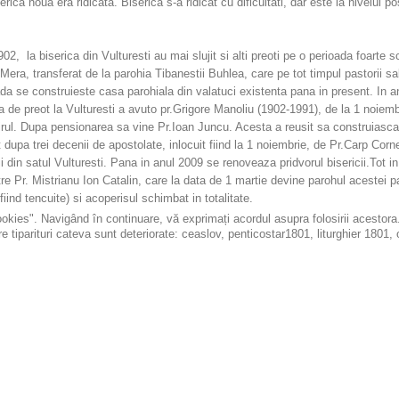
rica noua era ridicata. Biserica s-a ridicat cu dificultati, dar este la nivelul p
2, la biserica din Vulturesti au mai slujit si alti preoti pe o perioada foart
era, transferat de la parohia Tibanestii Buhlea, care pe tot timpul pastorii sa
da se construieste casa parohiala din valatuci existenta pana in present. In 
a de preot la Vulturesti a avuto pr.Grigore Manoliu (1902-1991), de la 1 noie
imitirul. Dupa pensionarea sa vine Pr.Ioan Juncu. Acesta a reusit sa construiasc
 dupa trei decenii de apostolate, inlocuit fiind la 1 noiembrie, de Pr.Carp Corn
 din satul Vulturesti. Pana in anul 2009 se renoveaza pridvorul bisericii.Tot in a
e Pr. Mistrianu Ion Catalin, care la data de 1 martie devine parohul acestei pa
iind tencuite) si acoperisul schimbat in totalitate.
ookies". Navigând în continuare, vă exprimați acordul asupra folosirii acestor
re tiparituri cateva sunt deteriorate: ceaslov, penticostar1801, liturghier 1801,
42.Pe langa aceste carti de cult vechi mai sunt si icoanele de pe catapetea
diontetrapod sec XIX lemn pictat ulei: Sf.Trifon, Sf.Diacon Stefan si Sf.Hara