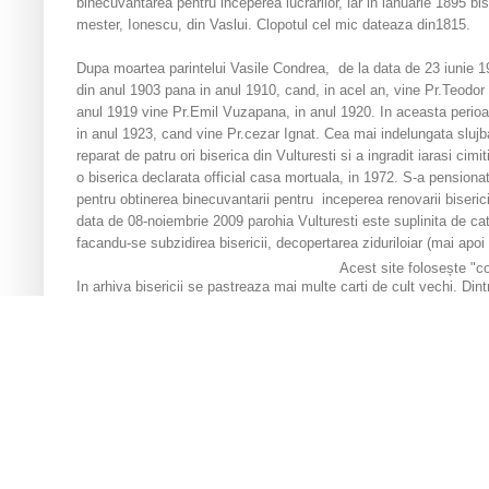
binecuvantarea pentru inceperea lucrarilor, iar in ianuarie 1895 bise
mester, Ionescu, din Vaslui. Clopotul cel mic dateaza din1815.
Dupa moartea parintelui Vasile Condrea, de la data de 23 iunie 190
din anul 1903 pana in anul 1910, cand, in acel an, vine Pr.Teodor M
anul 1919 vine Pr.Emil Vuzapana, in anul 1920. In aceasta perioa
in anul 1923, cand vine Pr.cezar Ignat. Cea mai indelungata slujb
reparat de patru ori biserica din Vulturesti si a ingradit iarasi c
o biserica declarata official casa mortuala, in 1972. S-a pensionat
pentru obtinerea binecuvantarii pentru inceperea renovarii bisericii
data de 08-noiembrie 2009 parohia Vulturesti este suplinita de catr
facandu-se subzidirea bisericii, decopertarea ziduriloiar (mai apoi f
Acest site folosește "c
In arhiva bisericii se pastreaza mai multe carti de cult vechi. Dint
minee1832, 12 exemplare, evanghelie 1834,octoih1836, triodion18
Sf.Gheorghe sec. XIX, pomelnic, ulei pe lemn, sec.XIX (1834) trio
Proprietati
Casa parohiala + 4328 mp teren arabil
Casa praznicala
2 ha teren arabil
5000 mp pasuni
2 ha fanete