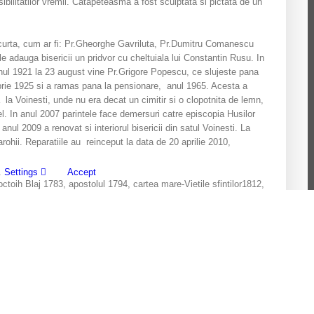
osibilitatilor vremii. Catapeteasma a fost sculptata si pictata de un
e scurta, cum ar fi: Pr.Gheorghe Gavriluta, Pr.Dumitru Comanescu
le adauga bisericii un pridvor cu cheltuiala lui Constantin Rusu. In
anul 1921 la 23 august vine Pr.Grigore Popescu, ce slujeste pana
mbrie 1925 si a ramas pana la pensionare, anul 1965. Acesta a
a la Voinesti, unde nu era decat un cimitir si o clopotnita de lemn,
el. In anul 2007 parintele face demersuri catre episcopia Husilor
nul 2009 a renovat si interiorul bisericii din satul Voinesti. La
rohii. Reparatiile au reinceput la data de 20 aprilie 2010,
a.
Settings
Accept
 octoih Blaj 1783, apostolul 1794, cartea mare-Vietile sfintilor1812,
sma (din biserica veche demolata), icoana imparateasca
lambie.