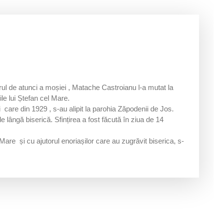
tarul de atunci a moșiei , Matache Castroianu l-a mutat la
le lui Ștefan cel Mare.
ni care din 1929 , s-au alipit la parohia Zăpodenii de Jos.
 lângă biserică. Sfințirea a fost făcută în ziua de 14
are și cu ajutorul enoriașilor care au zugrăvit biserica, s-