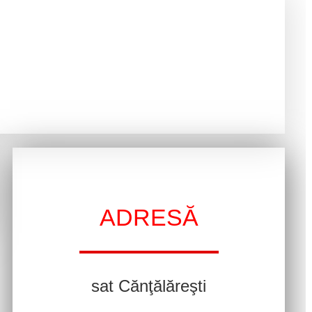
ADRESĂ
sat Cănţălăreşti