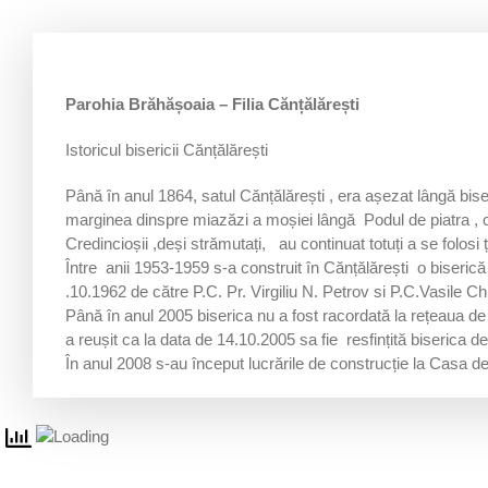
Parohia Brăhășoaia – Filia Cănțălărești
Istoricul bisericii Cănțălărești
Până în anul 1864, satul Cănțălărești , era așezat lângă biser
marginea dinspre miazăzi a moșiei lângă Podul de piatra , c
Credincioșii ,deși strămutați, au continuat totuți a se folosi 
Între anii 1953-1959 s-a construit în Cănțălărești o biserică
.10.1962 de către P.C. Pr. Virgiliu N. Petrov si P.C.Vasile Ch
Până în anul 2005 biserica nu a fost racordată la rețeaua de 
a reușit ca la data de 14.10.2005 sa fie resfințită biserica 
În anul 2008 s-au început lucrările de construcție la Casa de