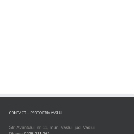
CONTACT – PROTOIERIA VASLUI
Str. Avântului, nr. 11, mun. Vaslui, jud. Vaslui
Phone:
0235.311.361