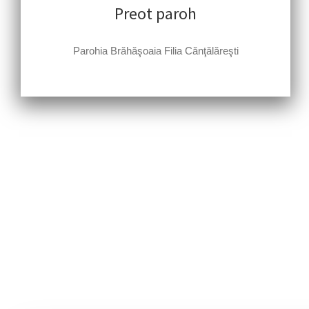
Preot paroh
Parohia Brăhăşoaia Filia Cănţălăreşti