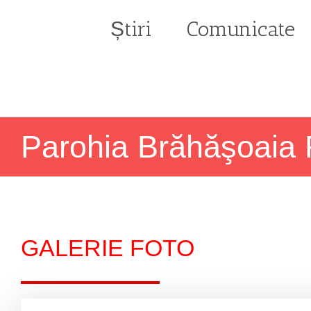
Skip
to
Știri
Comunicate
content
Parohia Brăhăşoaia F
GALERIE FOTO