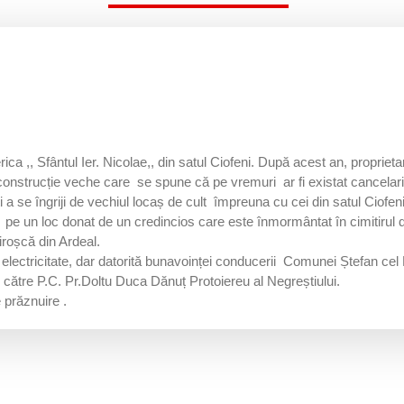
ica ,, Sfântul Ier. Nicolae,, din satul Ciofeni. După acest an, proprie
onstrucție veche care se spune că pe vremuri ar fi existat cancelarii
ți a se îngriji de vechiul locaș de cult împreuna cu cei din satul Ciofe
 pe un loc donat de un credincios care este înmormântat în cimitirul de
iroșcă din Ardeal.
electricitate, dar datorită bunavoinței conducerii Comunei Ștefan cel M
de către P.C. Pr.Doltu Duca Dănuț Protoiereu al Negreștiului.
 prăznuire .