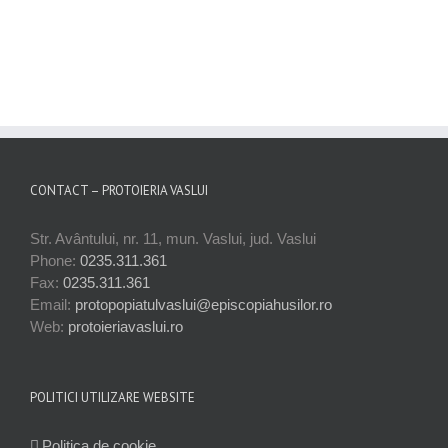
CONTACT – PROTOIERIA VASLUI
Str. Avântului, nr. 11, mun. Vaslui, jud. Vaslui
Phone:
0235.311.361
Fax:
0235.311.361
Email:
protopopiatulvaslui@episcopiahusilor.ro
Web:
protoieriavaslui.ro
POLITICI UTILIZARE WEBSITE
Politica de cookie