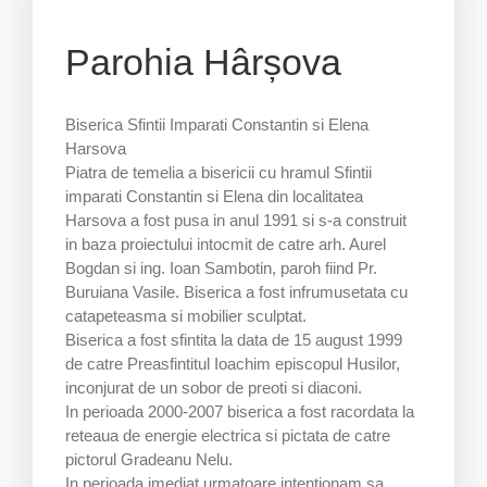
Parohia Hârșova
Biserica Sfintii Imparati Constantin si Elena
Harsova
Piatra de temelia a bisericii cu hramul Sfintii
imparati Constantin si Elena din localitatea
Harsova a fost pusa in anul 1991 si s-a construit
in baza proiectului intocmit de catre arh. Aurel
Bogdan si ing. Ioan Sambotin, paroh fiind Pr.
Buruiana Vasile. Biserica a fost infrumusetata cu
catapeteasma si mobilier sculptat.
Biserica a fost sfintita la data de 15 august 1999
de catre Preasfintitul Ioachim episcopul Husilor,
inconjurat de un sobor de preoti si diaconi.
In perioada 2000-2007 biserica a fost racordata la
reteaua de energie electrica si pictata de catre
pictorul Gradeanu Nelu.
In perioada imediat urmatoare intentionam sa