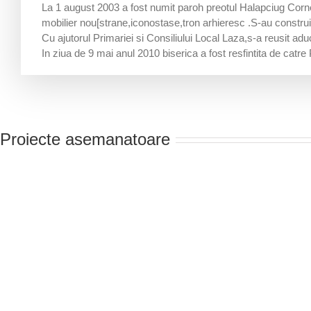
La 1 august 2003 a fost numit paroh preotul Halapciug Cornel
mobilier nou[strane,iconostase,tron arhieresc .S-au construit 
Cu ajutorul Primariei si Consiliului Local Laza,s-a reusit adu
In ziua de 9 mai anul 2010 biserica a fost resfintita de ca
Proiecte asemanatoare