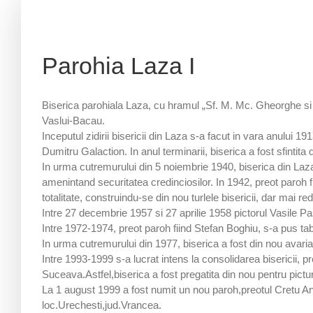
Parohia Laza I
Biserica parohiala Laza, cu hramul „Sf. M. Mc. Gheorghe s
Vaslui-Bacau.
Inceputul zidirii bisericii din Laza s-a facut in vara anului 
Dumitru Galaction. In anul terminarii, biserica a fost sfintit
In urma cutremurului din 5 noiembrie 1940, biserica din Laza 
amenintand securitatea credinciosilor. In 1942, preot paroh fi
totalitate, construindu-se din nou turlele bisericii, dar mai 
Intre 27 decembrie 1957 si 27 aprilie 1958 pictorul Vasile Pas
Intre 1972-1974, preot paroh fiind Stefan Boghiu, s-a pus tabl
In urma cutremurului din 1977, biserica a fost din nou avariata
Intre 1993-1999 s-a lucrat intens la consolidarea bisericii, 
Suceava.Astfel,biserica a fost pregatita din nou pentru pictu
La 1 august 1999 a fost numit un nou paroh,preotul Cretu And
loc.Urechesti,jud.Vrancea.