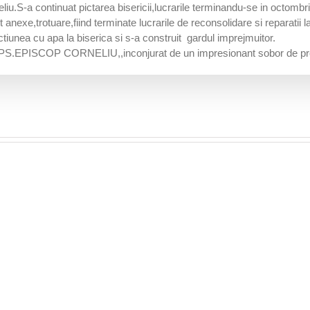
iu.S-a continuat pictarea bisericii,lucrarile terminandu-se in octombri
anexe,trotuare,fiind terminate lucrarile de reconsolidare si reparatii la
ctiunea cu apa la biserica si s-a construit gardul imprejmuitor.
tre PS.EPISCOP CORNELIU,,inconjurat de un impresionant sobor de preo