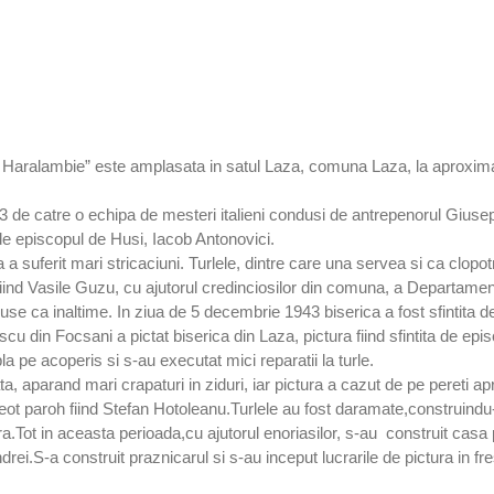
i Haralambie” este amplasata in satul Laza, comuna Laza, la aproxim
1913 de catre o echipa de mesteri italieni condusi de antrepenorul Giuse
a de episcopul de Husi, Iacob Antonovici.
a suferit mari stricaciuni. Turlele, dintre care una servea si ca clopot
ind Vasile Guzu, cu ajutorul credinciosilor din comuna, a Departamentul
reduse ca inaltime. In ziua de 5 decembrie 1943 biserica a fost sfintita 
cu din Focsani a pictat biserica din Laza, pictura fiind sfintita de epi
a pe acoperis si s-au executat mici reparatii la turle.
, aparand mari crapaturi in ziduri, iar pictura a cazut de pe pereti apr
preot paroh fiind Stefan Hotoleanu.Turlele au fost daramate,construindu
ra.Tot in aceasta perioada,cu ajutorul enoriasilor, s-au construit casa
rei.S-a construit praznicarul si s-au inceput lucrarile de pictura in f