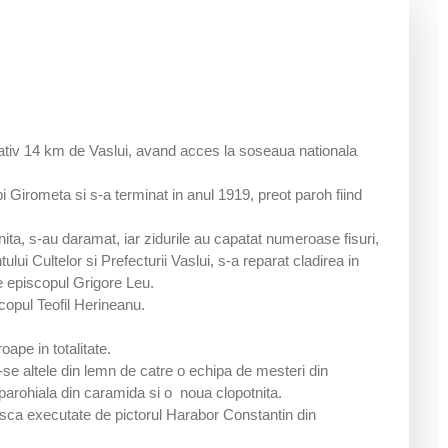
ativ 14 km de Vaslui, avand acces la soseaua nationala
pi Girometa si s-a terminat in anul 1919, preot paroh fiind
nita, s-au daramat, iar zidurile au capatat numeroase fisuri,
ui Cultelor si Prefecturii Vaslui, s-a reparat cladirea in
de episcopul Grigore Leu.
scopul Teofil Herineanu.
oape in totalitate.
-se altele din lemn de catre o echipa de mesteri din
 parohiala din caramida si o noua clopotnita.
resca executate de pictorul Harabor Constantin din